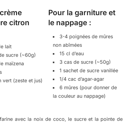
 crème
Pour la garniture et
re citron
le nappage :
3-4 poignées de mûres
non abîmées
e lait
15 cl d’eau
de sucre (~60g)
3 cas de sucre (~50g)
de maïzena
1 sachet de sucre vanillée
s
1/4 cac d’agar-agar
n vert (zeste et jus)
6 mûres (pour donner de
la couleur au nappage)
arine avec la noix de coco, le sucre et la pointe de