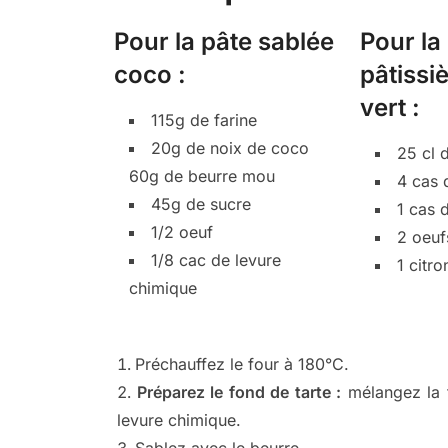
Pour la pâte sablée
Pour la
coco :
pâtissiè
vert :
115g de farine
20g de noix de coco
25 cl d
60g de beurre mou
4 cas 
45g de sucre
1 cas 
1/2 oeuf
2 oeuf
1/8 cac de levure
1 citro
chimique
Préchauffez le four à 180°C.
Préparez le fond de tarte :
mélangez la f
levure chimique.
Sablez avec le beurre