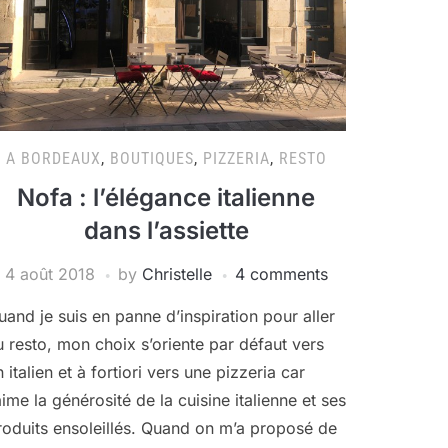
A BORDEAUX
,
BOUTIQUES
,
PIZZERIA
,
RESTO
Nofa : l’élégance italienne
dans l’assiette
4 août 2018
by
Christelle
4 comments
uand je suis en panne d’inspiration pour aller
u resto, mon choix s’oriente par défaut vers
 italien et à fortiori vers une pizzeria car
’aime la générosité de la cuisine italienne et ses
roduits ensoleillés. Quand on m’a proposé de