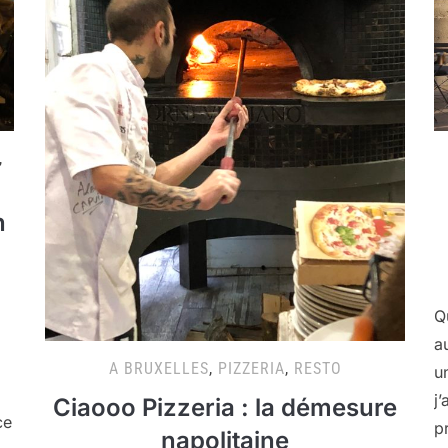
,
n
Q
a
A BRUXELLES
,
PIZZERIA
,
RESTO
un
j
Ciaooo Pizzeria : la démesure
ce
p
napolitaine