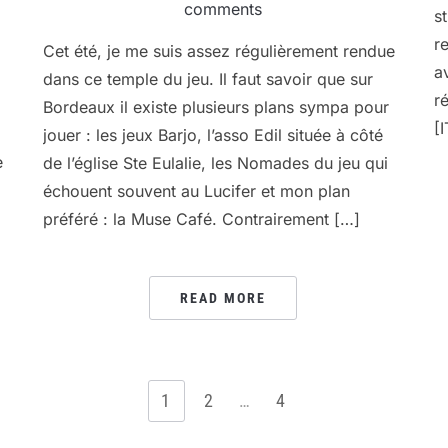
comments
s
r
Cet été, je me suis assez régulièrement rendue
a
dans ce temple du jeu. Il faut savoir que sur
r
Bordeaux il existe plusieurs plans sympa pour
[
jouer : les jeux Barjo, l’asso Edil située à côté
e
de l’église Ste Eulalie, les Nomades du jeu qui
échouent souvent au Lucifer et mon plan
préféré : la Muse Café. Contrairement […]
READ MORE
1
2
…
4