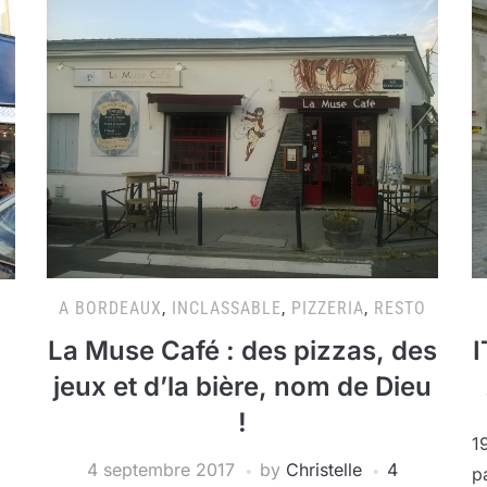
A BORDEAUX
,
INCLASSABLE
,
PIZZERIA
,
RESTO
La Muse Café : des pizzas, des
I
jeux et d’la bière, nom de Dieu
!
1
4 septembre 2017
by
Christelle
4
p