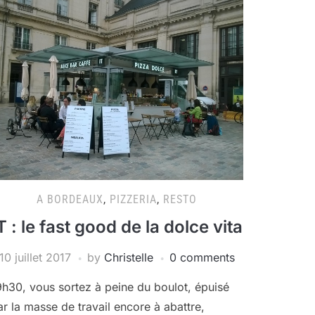
A BORDEAUX
,
PIZZERIA
,
RESTO
T : le fast good de la dolce vita
10 juillet 2017
by
Christelle
0 comments
9h30, vous sortez à peine du boulot, épuisé
ar la masse de travail encore à abattre,