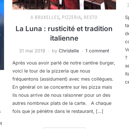
Sp
A BRUXELLES
,
PIZZERIA
,
RESTO
t
La Luna : rusticité et tradition
d
italienne
c
V
31 mai 2019
by
Christelle
1 comment
?
Après vous avoir parlé de notre cantine burger,
s
voici le tour de la pizzeria que nous
i
fréquentons (assidument) avec mes collègues.
c
En général on se concentre sur les pizza mais
,
ils nous arrive de nous raisonner pour un des
autres nombreux plats de la carte. A chaque
s
fois que je pénètre dans le restaurant, […]
t