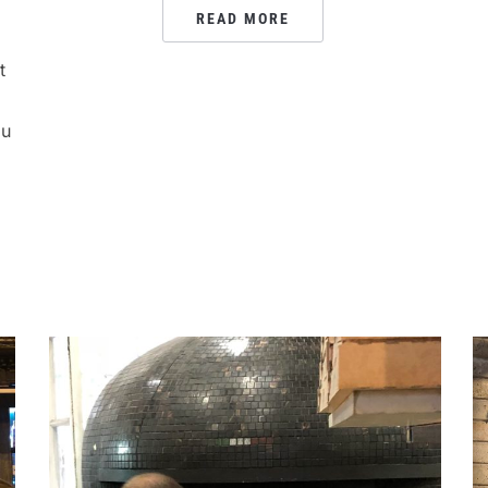
READ MORE
t
au