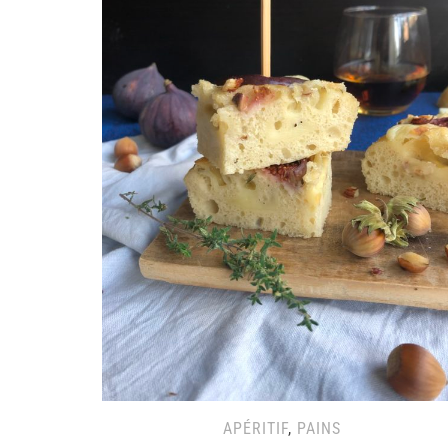
APÉRITIF
,
PAINS