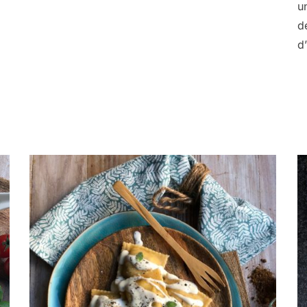
u
d
d’