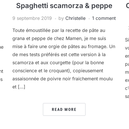
Spaghetti scamorza & peppe
9 septembre 2019
by
Christelle
1 comment
Toute émoustillée par la recette de pâte au
grana et peppe de chez Mamen, je me suis
S
mise à faire une orgie de pâtes au fromage. Un
he
v
de mes tests préférés est cette version à la
e
scamorza et aux courgette (pour la bonne
p
conscience et le croquant), copieusement
nt
m
assaisonnée de poivre noir fraichement moulu
ès
e
et […]
c
s
READ MORE