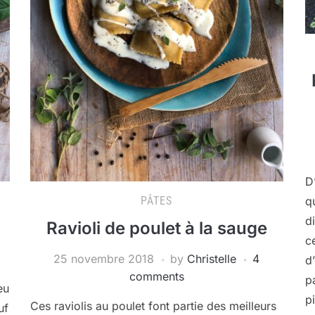
D
PÂTES
q
d
Ravioli de poulet à la sauge
c
25 novembre 2018
by
Christelle
4
d
comments
p
eu
p
Ces raviolis au poulet font partie des meilleurs
uf