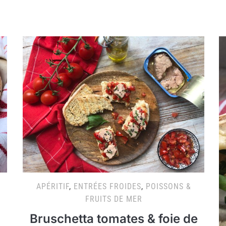
APÉRITIF
,
ENTRÉES FROIDES
,
POISSONS &
FRUITS DE MER
Bruschetta tomates & foie de