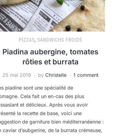
PIZZAS
,
SANDWICHS FROIDS
Piadina aubergine, tomates
rôties et burrata
25 mai 2019
by
Christelle
1 comment
es piadine sont une spécialité de
omagne. Cela fait un en-cas des plus
assasiant et délicieux. Après vous avoir
résenté la recette de base, voici une
uggestion de garniture bien méditerranéenne :
n caviar d’aubgerine, de la burrata crémeuse,