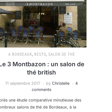
A BORDEAUX
,
RESTO
,
SALON DE THÉ
Le 3 Montbazon : un salon de
thé british
11 septembre 2017
by
Christelle
4
comments
près une étude comparative minutieuse des
ombreux salons de thé de Bordeaux, à la