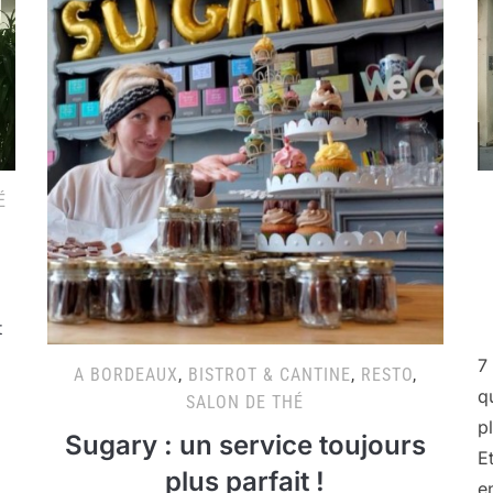
É
t
7
A BORDEAUX
,
BISTROT & CANTINE
,
RESTO
,
q
SALON DE THÉ
p
Sugary : un service toujours
E
plus parfait !
e