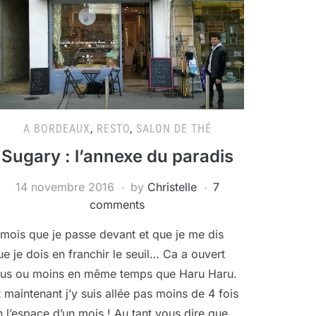
A BORDEAUX
,
RESTO
,
SALON DE THÉ
Sugary : l’annexe du paradis
14 novembre 2016
by
Christelle
7
comments
 mois que je passe devant et que je me dis
ue je dois en franchir le seuil… Ca a ouvert
lus ou moins en même temps que Haru Haru.
t maintenant j’y suis allée pas moins de 4 fois
n l’espace d’un mois ! Au tant vous dire que