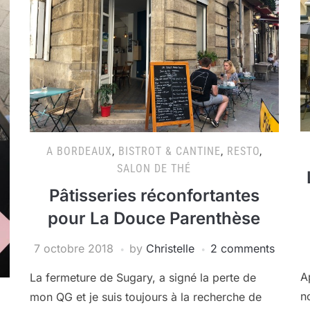
A BORDEAUX
,
BISTROT & CANTINE
,
RESTO
,
SALON DE THÉ
Pâtisseries réconfortantes
pour La Douce Parenthèse
7 octobre 2018
by
Christelle
2 comments
A
La fermeture de Sugary, a signé la perte de
n
mon QG et je suis toujours à la recherche de