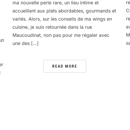
r
ma nouvelle perle rare, un lieu intime et
C
accueillant aux plats abordables, gourmands et
r
variés. Alors, sur les conseils de ma wings en
av
cuisine, je suis retournée dans la rue
M
Maucoudinat, non pas pour me régaler avec
un
s
une des […]
er
READ MORE
z