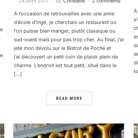
24 avril 2017
by
Christelle
2 comments
A
A l’occasion de retrouvailles avec une amie
s
d’école d’ingé, je cherchais un restaurant où
c
ne
l’on puisse bien manger, plutôt classique ou
e
s
sud-ouest mais pour pas trop cher. Au final, j’ai
d
jeté mon dévolu sur le Bistrot de Poche et
d
re
j’ai découvert un petit coin de plaisir plein de
d
charme. L’endroit est tout petit, situé dans le
t
[…]
READ MORE