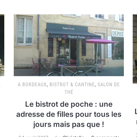
,
A BORDEAUX
,
BISTROT & CANTINE
,
SALON DE
THÉ
Le bistrot de poche : une
adresse de filles pour tous les
jours mais pas que !