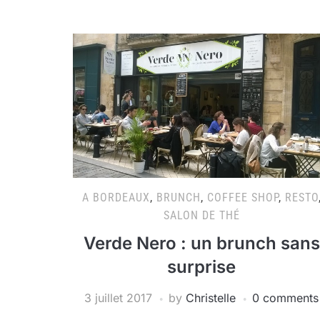
A BORDEAUX
,
BRUNCH
,
COFFEE SHOP
,
RESTO
SALON DE THÉ
Verde Nero : un brunch sans
surprise
3 juillet 2017
by
Christelle
0 comments