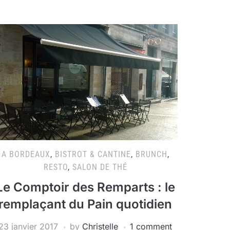
A BORDEAUX
,
BISTROT & CANTINE
,
BRUNCH
,
RESTO
,
SALON DE THÉ
Le Comptoir des Remparts : le
remplaçant du Pain quotidien
23 janvier 2017
by
Christelle
1 comment