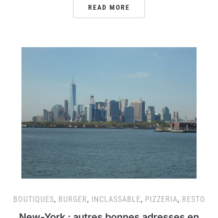
READ MORE
BOUTIQUES
,
BURGER
,
INCLASSABLE
,
PIZZERIA
,
RESTO
New-York : autres bonnes adresses en