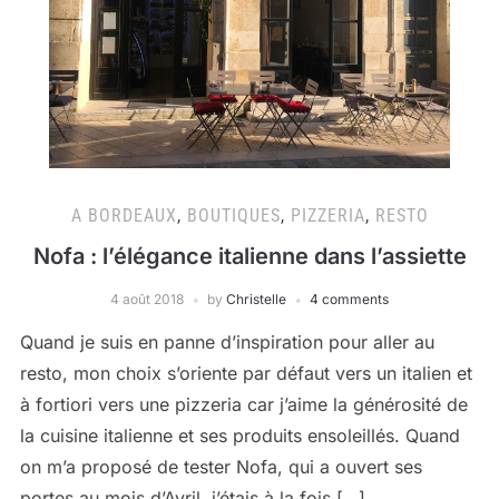
A BORDEAUX
,
BOUTIQUES
,
PIZZERIA
,
RESTO
Nofa : l’élégance italienne dans l’assiette
4 août 2018
by
Christelle
4 comments
Quand je suis en panne d’inspiration pour aller au
resto, mon choix s’oriente par défaut vers un italien et
à fortiori vers une pizzeria car j’aime la générosité de
la cuisine italienne et ses produits ensoleillés. Quand
on m’a proposé de tester Nofa, qui a ouvert ses
portes au mois d’Avril, j’étais à la fois […]