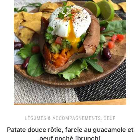
LÉGUMES & ACCOMPAGNEMENTS
,
OEUF
Patate douce rôtie, farcie au guacamole et
oeuf poché [brunch]