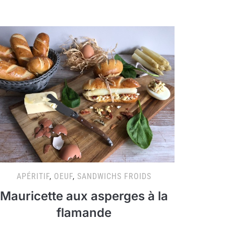
APÉRITIF
,
OEUF
,
SANDWICHS FROIDS
Mauricette aux asperges à la
flamande