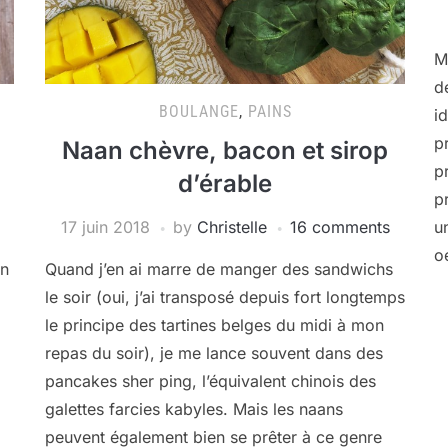
M
d
BOULANGE
,
PAINS
i
p
Naan chèvre, bacon et sirop
p
d’érable
p
17 juin 2018
by
Christelle
16 comments
u
o
un
Quand j’en ai marre de manger des sandwichs
le soir (oui, j’ai transposé depuis fort longtemps
le principe des tartines belges du midi à mon
repas du soir), je me lance souvent dans des
pancakes sher ping, l’équivalent chinois des
galettes farcies kabyles. Mais les naans
peuvent également bien se prêter à ce genre