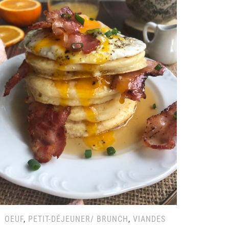
OEUF
,
PETIT-DÉJEUNER/ BRUNCH
,
VIANDES