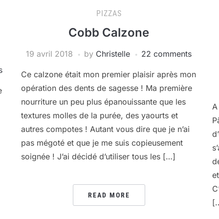
PIZZAS
Cobb Calzone
19 avril 2018
by
Christelle
22 comments
s
Ce calzone était mon premier plaisir après mon
opération des dents de sagesse ! Ma première
e
nourriture un peu plus épanouissante que les
A
textures molles de la purée, des yaourts et
P
autres compotes ! Autant vous dire que je n’ai
d
pas mégoté et que je me suis copieusement
s
soignée ! J’ai décidé d’utiliser tous les […]
l
d
e
C
READ MORE
[