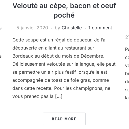
Velouté au cèpe, bacon et oeuf
poché
s
5 janvier 2020
by
Christelle
1 comment
2
Cette soupe est un régal de douceur. Je l’ai
découverte en allant au restaurant sur
P
s
Bordeaux au début du mois de Décembre.
c
Délicieusement veloutée sur la langue, elle peut
v
se permettre un air plus festif lorsqu’elle est
b
accompagnée de toast de foie gras, comme
d
dans cette recette. Pour les champignons, ne
s
vous prenez pas la […]
l
READ MORE