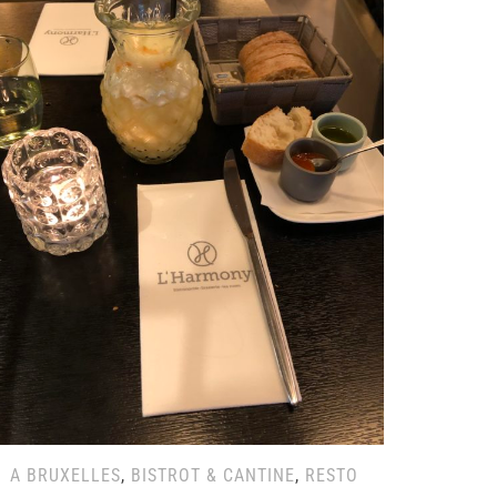
A BRUXELLES
,
BISTROT & CANTINE
,
RESTO