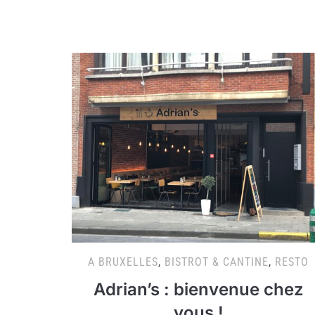
A BRUXELLES
,
BISTROT & CANTINE
,
RESTO
Adrian’s : bienvenue chez
vous !