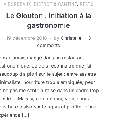
A BORDEAUX
,
BISTROT & CANTINE
,
RESTO
Le Glouton : initiation à la
gastronomie
19 décembre 2018
by
Christelle
3
comments
e n’ai jamais mangé dans un restaurant
astronomique. Je dois reconnaitre que j’ai
eaucoup d’a piori sur le sujet : entre assiette
inimaliste, nourriture trop alambiquée, peur
e ne pas me sentir à l’aise dans un cadre trop
uindé… Mais si, comme moi, vous aimez
ous faire plaisir sur le repas et profiter d’une
xpérience […]