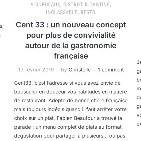
A BORDEAUX
,
BISTROT & CANTINE
,
INCLASSABLE
,
RESTO
Cent 33 : un nouveau concept
s,
pour plus de convivialité
n
autour de la gastronomie
l
française
J
13 février 2019
by
Christelle
1 comment
g
b
Cent33, c’est l’adresse si vous avez envie de
m
bousculer en douceur vos habitudes en matière
d
de restaurant. Adepte de bonne chère française
g
mais toujours indécis quand il faut arrêter votre
v
choix sur un plat, Fabien Beaufour a trouvé la
e
parade : un menu complet de plats au format
dégustation pour partager à plusieurs… ou pas