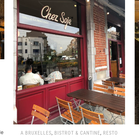
le
A BRUXELLES
,
BISTROT & CANTINE
,
RESTO