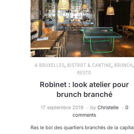
A BRUXELLES
,
BISTROT & CANTINE
,
BRUNCH
,
RESTO
Robinet : look atelier pour
brunch branché
17 septembre 2019
by
Christelle
0
comments
Ras le bol des quartiers branchés de la capita