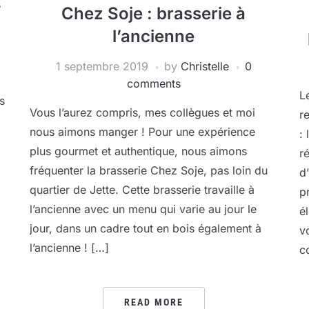
s
Chez Soje : brasserie à
l’ancienne
1 septembre 2019
by
Christelle
0
comments
L
s
Vous l’aurez compris, mes collègues et moi
r
nous aimons manger ! Pour une expérience
:
plus gourmet et authentique, nous aimons
r
fréquenter la brasserie Chez Soje, pas loin du
d
quartier de Jette. Cette brasserie travaille à
p
l’ancienne avec un menu qui varie au jour le
é
jour, dans un cadre tout en bois également à
v
l’ancienne ! […]
c
READ MORE