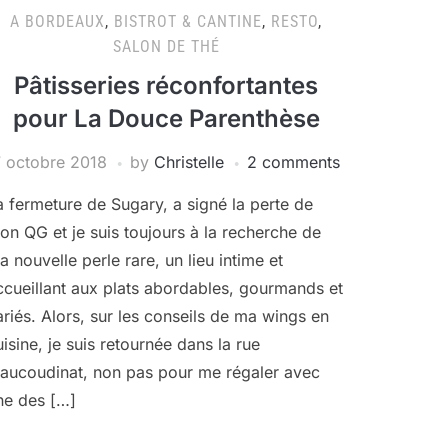
A BORDEAUX
,
BISTROT & CANTINE
,
RESTO
,
SALON DE THÉ
Pâtisseries réconfortantes
pour La Douce Parenthèse
7 octobre 2018
by
Christelle
2 comments
a fermeture de Sugary, a signé la perte de
on QG et je suis toujours à la recherche de
a nouvelle perle rare, un lieu intime et
ccueillant aux plats abordables, gourmands et
ariés. Alors, sur les conseils de ma wings en
uisine, je suis retournée dans la rue
aucoudinat, non pas pour me régaler avec
ne des […]