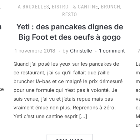
,
A BRUXELLES
,
BISTROT & CANTINE
,
BRUNCH
,
RESTO
n
Yeti : des pancakes dignes de
Big Foot et des oeufs à gogo
1 novembre 2018
by
Christelle
1 comment
Quand j’ai posé les yeux sur les pancakes de
L
ce restaurant, j’ai su qu’il fallait que j’aille
m
bruncher là-bas et ce malgré le prix démesuré
m
ce
pour une formule qui n’est pas à volonté. Je
a
suis venue, j’ai vu et j’étais repue mais pas
v
vraiment émue non plus. Reprenons à zéro.
c
Yeti c’est une cantine esprit […]
M
u