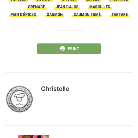
GRENADE
JEAN D'ALOS
MAROILLES
PAIN D'ÉPICES
SAUMON
SAUMON FUMÉ
TARTARE
PRINT
Christelle