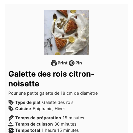
Print
Pin
Galette des rois citron-
noisette
Pour une petite galette de 18 cm de diamètre
Type de plat
Galette des rois
Cuisine
Epiphanie, Hiver
minutes
Temps de préparation
15
minutes
minutes
Temps de cuisson
30
minutes
heure
minutes
Temps total
1
heure
15
minutes