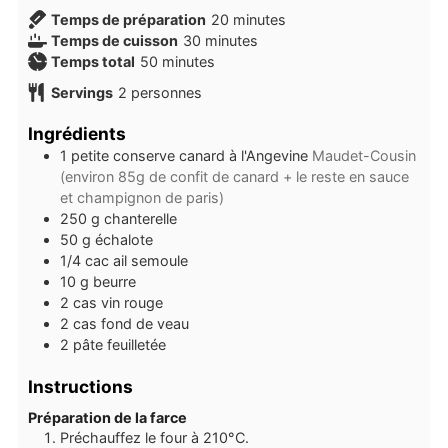
minutes
Temps de préparation
20
minutes
minutes
Temps de cuisson
30
minutes
minutes
Temps total
50
minutes
Servings
2
personnes
Ingrédients
1
petite conserve
canard à l'Angevine
Maudet-Cousin
(environ 85g de confit de canard + le reste en sauce
et champignon de paris)
250
g
chanterelle
50
g
échalote
1/4
cac
ail semoule
10
g
beurre
2
cas
vin rouge
2
cas
fond de veau
2
pâte feuilletée
Instructions
Préparation de la farce
Préchauffez le four à 210°C.