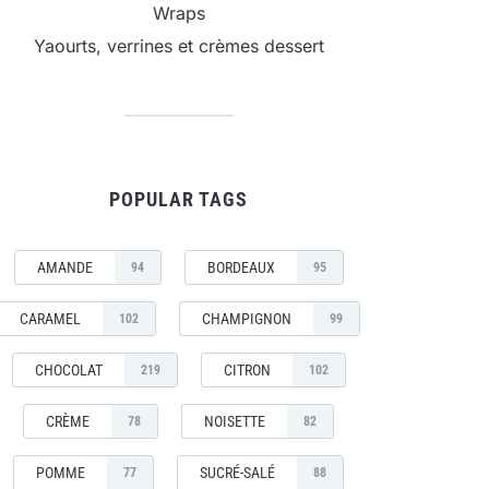
Wraps
Yaourts, verrines et crèmes dessert
POPULAR TAGS
AMANDE
BORDEAUX
94
95
CARAMEL
CHAMPIGNON
102
99
CHOCOLAT
CITRON
219
102
CRÈME
NOISETTE
78
82
POMME
SUCRÉ-SALÉ
77
88