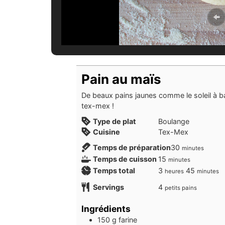
Pain au maïs
De beaux pains jaunes comme le soleil à ba
tex-mex !
Type de plat
Boulange
Cuisine
Tex-Mex
minutes
Temps de préparation
30
minutes
minutes
Temps de cuisson
15
minutes
heures
minutes
Temps total
3
45
heures
minutes
Servings
4
petits pains
Ingrédients
150
g
farine