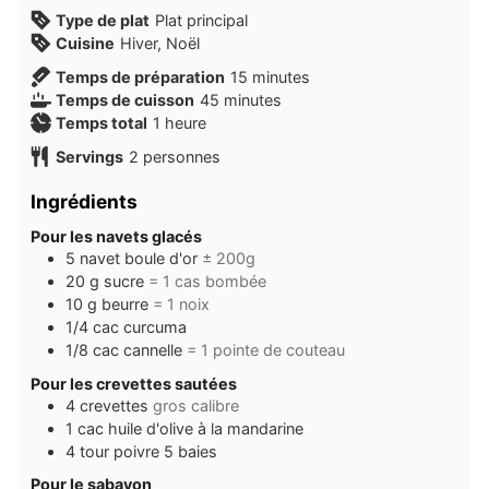
Type de plat
Plat principal
Cuisine
Hiver, Noël
minutes
Temps de préparation
15
minutes
minutes
Temps de cuisson
45
minutes
heure
Temps total
1
heure
Servings
2
personnes
Ingrédients
Pour les navets glacés
5
navet boule d'or
± 200g
20
g
sucre
= 1 cas bombée
10
g
beurre
= 1 noix
1/4
cac
curcuma
1/8
cac
cannelle
= 1 pointe de couteau
Pour les crevettes sautées
4
crevettes
gros calibre
1
cac
huile d'olive à la mandarine
4
tour
poivre 5 baies
Pour le sabayon