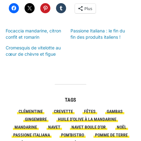
Plus
Focaccia mandarine, citron
Passione Italiana : le fin du
confit et romarin
fin des produits italiens !
Cromesquis de vitelotte au
cœur de chèvre et figue
TAGS
CLÉMENTINE
CREVETTE
FÊTES
GAMBAS
GINGEMBRE
HUILE D'OLIVE À LA MANDARINE
MANDARINE
NAVET
NAVET BOULE D'OR
NOËL
PASSIONE ITALIANA
POM'BISTRO
POMME DE TERRE