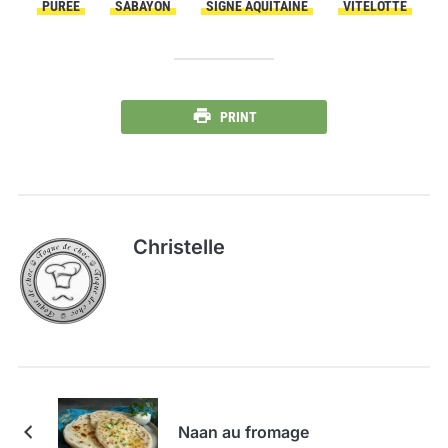
PURÉE
SABAYON
SIGNÉ AQUITAINE
VITELOTTE
PRINT
Christelle
Naan au fromage