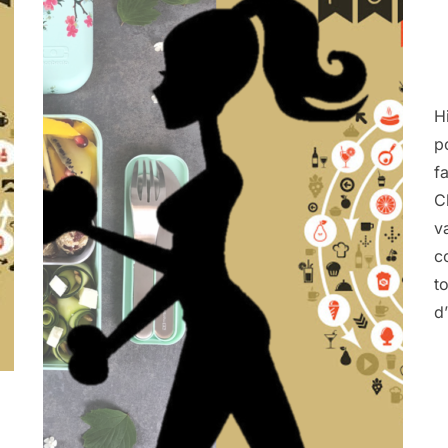
H
p
f
C
v
c
t
d