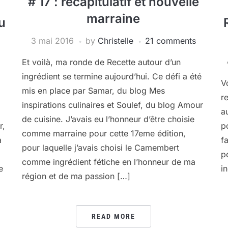
# 17 : récapitulatif et nouvelle
marraine
u
3 mai 2016
by
Christelle
21 comments
Et voilà, ma ronde de Recette autour d’un
ingrédient se termine aujourd’hui. Ce défi a été
V
mis en place par Samar, du blog Mes
r
inspirations culinaires et Soulef, du blog Amour
a
de cuisine. J’avais eu l’honneur d’être choisie
r,
p
comme marraine pour cette 17eme édition,
a
f
pour laquelle j’avais choisi le Camembert
p
comme ingrédient fétiche en l’honneur de ma
e
in
région et de ma passion […]
READ MORE