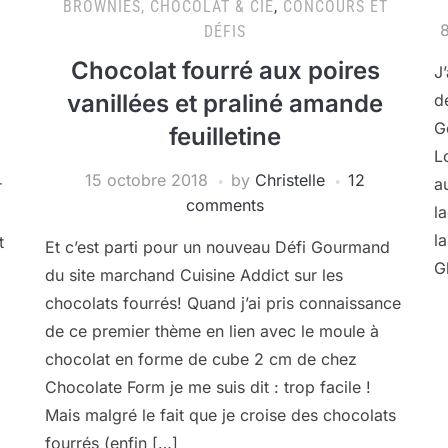
BROWNIES, CHOCOLAT & CIE
,
CONCOURS ET
8
DÉFIS
Chocolat fourré aux poires
J
vanillées et praliné amande
d
G
feuilletine
L
15 octobre 2018
by
Christelle
12
a
r
comments
l
l
t
Et c’est parti pour un nouveau Défi Gourmand
G
du site marchand Cuisine Addict sur les
chocolats fourrés! Quand j’ai pris connaissance
de ce premier thème en lien avec le moule à
chocolat en forme de cube 2 cm de chez
Chocolate Form je me suis dit : trop facile !
Mais malgré le fait que je croise des chocolats
fourrés (enfin […]