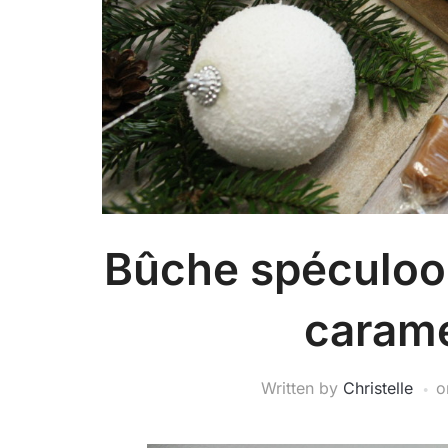
Bûche spéculoos
carame
Written by
Christelle
o