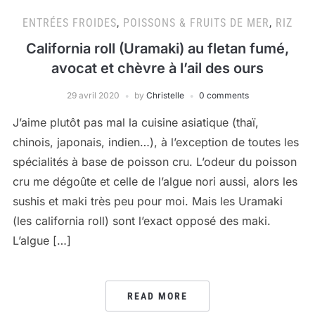
ENTRÉES FROIDES
,
POISSONS & FRUITS DE MER
,
RIZ
California roll (Uramaki) au fletan fumé,
avocat et chèvre à l’ail des ours
29 avril 2020
by
Christelle
0 comments
J’aime plutôt pas mal la cuisine asiatique (thaï,
chinois, japonais, indien…), à l’exception de toutes les
spécialités à base de poisson cru. L’odeur du poisson
cru me dégoûte et celle de l’algue nori aussi, alors les
sushis et maki très peu pour moi. Mais les Uramaki
(les california roll) sont l’exact opposé des maki.
L’algue […]
READ MORE