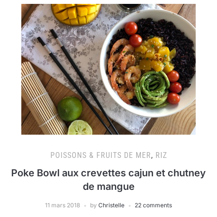
POISSONS & FRUITS DE MER
,
RIZ
Poke Bowl aux crevettes cajun et chutney
de mangue
11 mars 2018
by
Christelle
22 comments