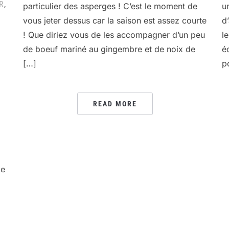
R
,
particulier des asperges ! C’est le moment de
u
vous jeter dessus car la saison est assez courte
d
! Que diriez vous de les accompagner d’un peu
l
de boeuf mariné au gingembre et de noix de
é
[…]
p
READ MORE
:
ge