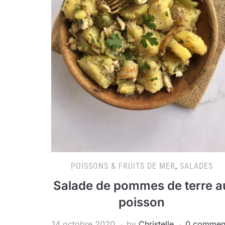
POISSONS & FRUITS DE MER
,
SALADES
Salade de pommes de terre a
poisson
14 octobre 2020
by
Christelle
0 commen