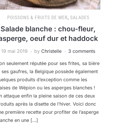
POISSONS & FRUITS DE MER
,
SALADES
Salade blanche : chou-fleur,
asperge, oeuf dur et haddock
19 mai 2019
by
Christelle
3 comments
on seulement réputée pour ses frites, sa bière
t ses gaufres, la Belgique possède également
uelques produits d’exception comme les
raises de Wépion ou les asperges blanches !
n attaque enfin la pleine saison de ces deux
roduits après la disette de l’hiver. Voici donc
ne première recette pour profiter de l’asperge
lanche en une […]