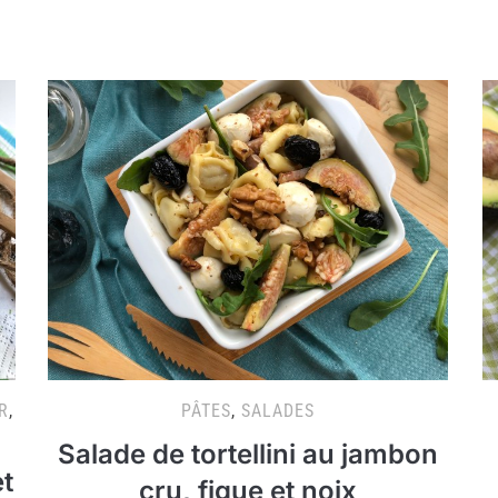
R
,
PÂTES
,
SALADES
Salade de tortellini au jambon
t
cru, figue et noix