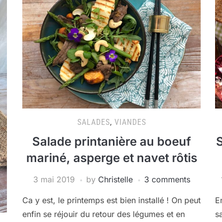
SALADES
,
VIANDES
Salade printanière au boeuf
S
mariné, asperge et navet rôtis
3 mai 2019
by
Christelle
3 comments
Ca y est, le printemps est bien installé ! On peut
E
enfin se réjouir du retour des légumes et en
s