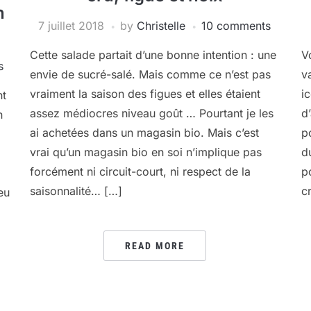
n
7 juillet 2018
by
Christelle
10 comments
Cette salade partait d’une bonne intention : une
V
s
envie de sucré-salé. Mais comme ce n’est pas
v
vraiment la saison des figues et elles étaient
i
nt
assez médiocres niveau goût … Pourtant je les
d
n
ai achetées dans un magasin bio. Mais c’est
p
vrai qu’un magasin bio en soi n’implique pas
d
forcément ni circuit-court, ni respect de la
p
saisonnalité… […]
c
eu
READ MORE