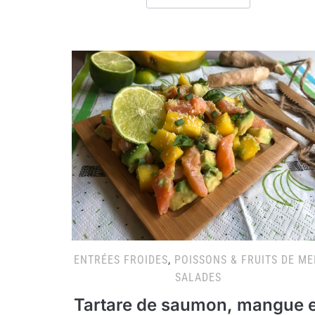
ENTRÉES FROIDES
,
POISSONS & FRUITS DE ME
SALADES
Tartare de saumon, mangue e