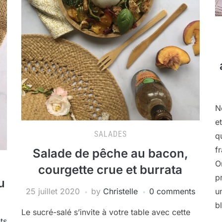
N
e
SALADES
q
f
Salade de pêche au bacon,
O
courgette crue et burrata
p
u
25 juillet 2020
by
Christelle
0 comments
u
b
Le sucré-salé s’invite à votre table avec cette
ts