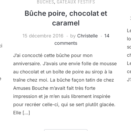
BÛCHES
,
GÂTEAUX FESTIFS
Bûche poire, chocolat et
caramel
L
15 décembre 2016
by
Christelle
14
l
comments
ci
s
c
J’ai concocté cette bûche pour mon
L
anniversaire. J’avais une envie folle de mousse
c
au chocolat et un boîte de poire au sirop à la
e
J
traîne chez moi. La bûche façon tatin de chez
Amuses Bouche m’avait fait très forte
impression et je m’en suis librement inspirée
pour recréer celle-ci, qui se sert plutôt glacée.
Elle […]