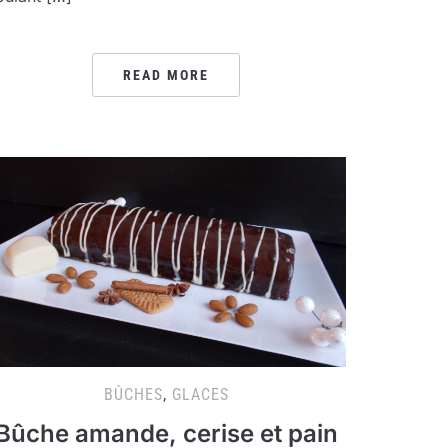
READ MORE
BÛCHES
,
GLACES
Bûche amande, cerise et pain