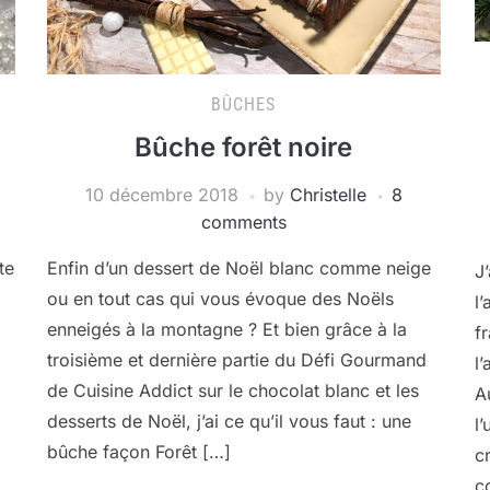
BÛCHES
Bûche forêt noire
10 décembre 2018
by
Christelle
8
comments
te
Enfin d’un dessert de Noël blanc comme neige
J
,
ou en tout cas qui vous évoque des Noëls
l
enneigés à la montagne ? Et bien grâce à la
f
troisième et dernière partie du Défi Gourmand
l
de Cuisine Addict sur le chocolat blanc et les
A
desserts de Noël, j’ai ce qu’il vous faut : une
l’
bûche façon Forêt […]
c
c