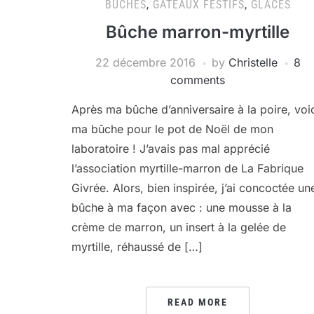
BÛCHES
,
GÂTEAUX FESTIFS
,
GLACES
Bûche marron-myrtille
22 décembre 2016
by
Christelle
8
comments
Après ma bûche d’anniversaire à la poire, voi
ma bûche pour le pot de Noël de mon
laboratoire ! J’avais pas mal apprécié
l’association myrtille-marron de La Fabrique
Givrée. Alors, bien inspirée, j’ai concoctée un
bûche à ma façon avec : une mousse à la
crème de marron, un insert à la gelée de
myrtille, réhaussé de […]
READ MORE