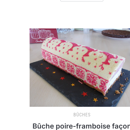
BÛCHES
Bûche poire-framboise faço