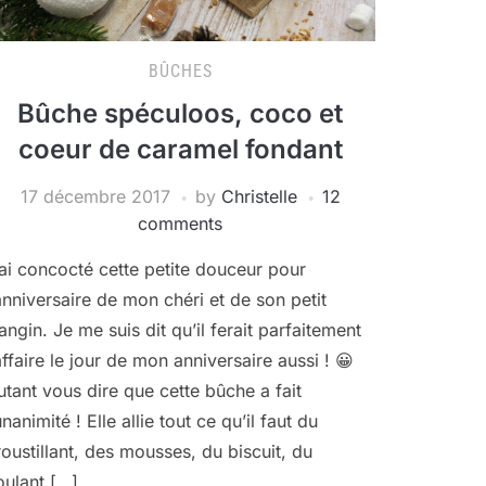
BÛCHES
Bûche spéculoos, coco et
coeur de caramel fondant
17 décembre 2017
by
Christelle
12
comments
’ai concocté cette petite douceur pour
’anniversaire de mon chéri et de son petit
rangin. Je me suis dit qu’il ferait parfaitement
’affaire le jour de mon anniversaire aussi ! 😀
utant vous dire que cette bûche a fait
unanimité ! Elle allie tout ce qu’il faut du
roustillant, des mousses, du biscuit, du
oulant […]