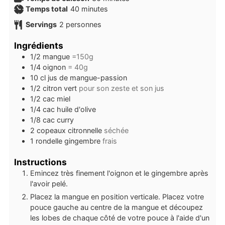
minutes
Temps total
40
minutes
Servings
2
personnes
Ingrédients
1/2
mangue
=150g
1/4
oignon
= 40g
10
cl
jus de mangue-passion
1/2
citron vert
pour son zeste et son jus
1/2
cac
miel
1/4
cac
huile d'olive
1/8
cac
curry
2
copeaux
citronnelle
séchée
1
rondelle
gingembre
frais
Instructions
Emincez très finement l'oignon et le gingembre après
l'avoir pelé.
Placez la mangue en position verticale. Placez votre
pouce gauche au centre de la mangue et découpez
les lobes de chaque côté de votre pouce à l'aide d'un