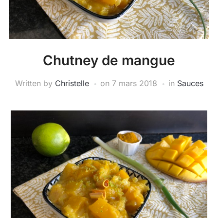
Chutney de mangue
Written by
Christelle
on
7 mars 2018
in
Sauces