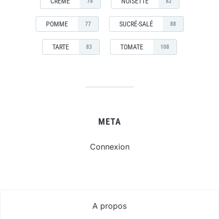
CRÈME
NOISETTE
78
82
POMME
SUCRÉ-SALÉ
77
88
TARTE
TOMATE
83
108
META
Connexion
A propos