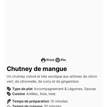
Print
Pin
Chutney de mangue
Un chutney coloré et très exotique aux arômes de citron
vert, de citronnelle, de curry et de gingembre.
Type de plat
Accompagnement & Légumes, Sauces
Cuisine
Antilles, Asie, Inde
minutes
Temps de préparation
10
minutes
minutes
Temps de cuisson
30
minutes