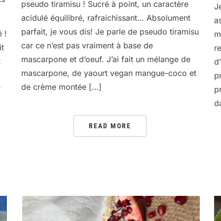
pseudo tiramisu ! Sucré à point, un caractère
J
acidulé équilibré, rafraichissant… Absolument
a
parfait, je vous dis! Je parle de pseudo tiramisu
 !
m
car ce n’est pas vraiment à base de
it
r
mascarpone et d’oeuf. J’ai fait un mélange de
t
d
mascarpone, de yaourt vegan mangue-coco et
p
de crème montée […]
r
p
d
READ MORE