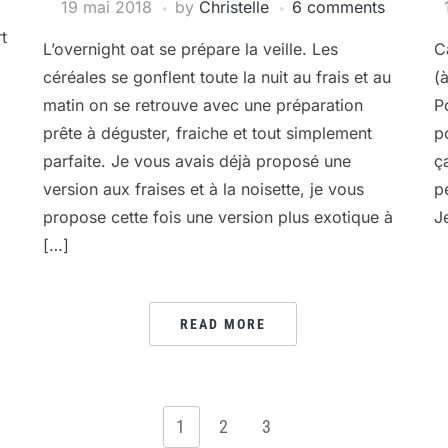
19 mai 2018
by
Christelle
6 comments
t
L’overnight oat se prépare la veille. Les
C
céréales se gonflent toute la nuit au frais et au
(
matin on se retrouve avec une préparation
P
prête à déguster, fraiche et tout simplement
p
parfaite. Je vous avais déjà proposé une
ç
version aux fraises et à la noisette, je vous
p
propose cette fois une version plus exotique à
J
[…]
READ MORE
1
2
3