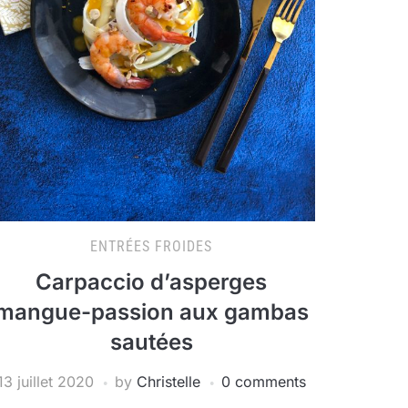
ENTRÉES FROIDES
Carpaccio d’asperges
mangue-passion aux gambas
sautées
13 juillet 2020
by
Christelle
0 comments