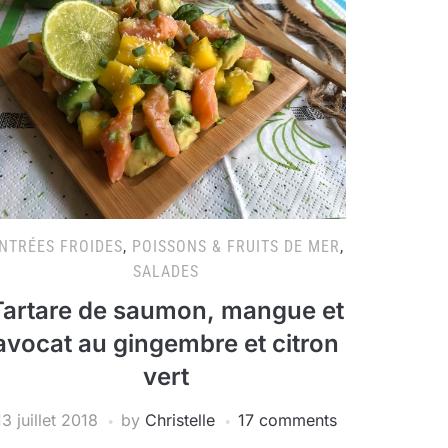
NTRÉES FROIDES
,
POISSONS & FRUITS DE MER
,
SALADES
Tartare de saumon, mangue et
avocat au gingembre et citron
vert
13 juillet 2018
by
Christelle
17 comments