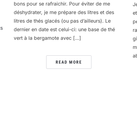
bons pour se rafraichir. Pour éviter de me
J
déshydrater, je me prépare des litres et des
e
litres de thés glacés (ou pas d’ailleurs). Le
p
s
dernier en date est celui-ci: une base de thé
r
vert à la bergamote avec […]
g
m
a
READ MORE