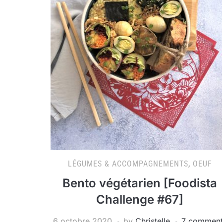
LÉGUMES & ACCOMPAGNEMENTS
,
OEUF
Bento végétarien [Foodista
Challenge #67]
6 octobre 2020
by
Christelle
7 commen