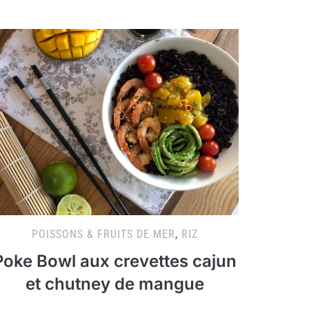
POISSONS & FRUITS DE MER
,
RIZ
Poke Bowl aux crevettes cajun
et chutney de mangue