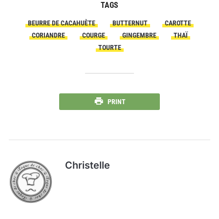
TAGS
BEURRE DE CACAHUÈTE
BUTTERNUT
CAROTTE
CORIANDRE
COURGE
GINGEMBRE
THAÏ
TOURTE
PRINT
Christelle