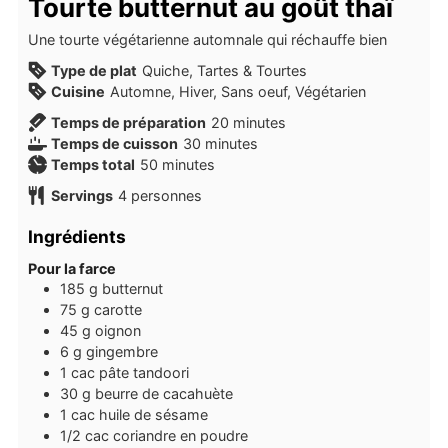
Tourte butternut au goût thaï
Une tourte végétarienne automnale qui réchauffe bien
Type de plat
Quiche, Tartes & Tourtes
Cuisine
Automne, Hiver, Sans oeuf, Végétarien
minutes
Temps de préparation
20
minutes
minutes
Temps de cuisson
30
minutes
minutes
Temps total
50
minutes
Servings
4
personnes
Ingrédients
Pour la farce
185
g
butternut
75
g
carotte
45
g
oignon
6
g
gingembre
1
cac
pâte tandoori
30
g
beurre de cacahuète
1
cac
huile de sésame
1/2
cac
coriandre en poudre