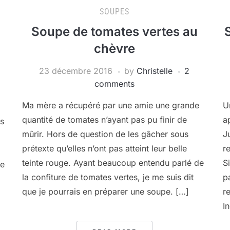
SOUPES
Soupe de tomates vertes au
S
chèvre
23 décembre 2016
by
Christelle
2
comments
Ma mère a récupéré par une amie une grande
U
quantité de tomates n’ayant pas pu finir de
a
es
mûrir. Hors de question de les gâcher sous
J
prétexte qu’elles n’ont pas atteint leur belle
r
teinte rouge. Ayant beaucoup entendu parlé de
S
re
la confiture de tomates vertes, je me suis dit
p
que je pourrais en préparer une soupe. […]
r
I