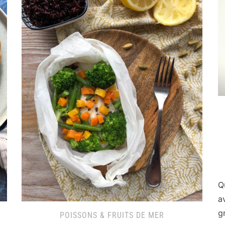
Q
a
g
POISSONS & FRUITS DE MER