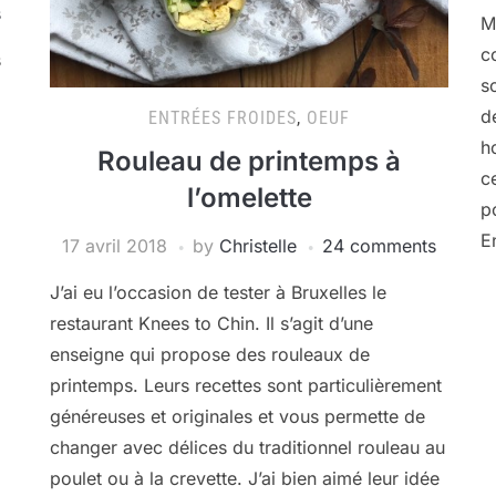
s
M
c
s
s
d
ENTRÉES FROIDES
,
OEUF
h
Rouleau de printemps à
c
l’omelette
p
E
17 avril 2018
by
Christelle
24 comments
J’ai eu l’occasion de tester à Bruxelles le
restaurant Knees to Chin. Il s’agit d’une
enseigne qui propose des rouleaux de
printemps. Leurs recettes sont particulièrement
généreuses et originales et vous permette de
changer avec délices du traditionnel rouleau au
poulet ou à la crevette. J’ai bien aimé leur idée