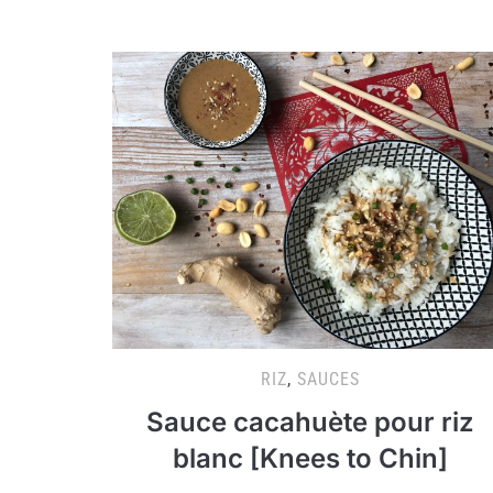
RIZ
,
SAUCES
Sauce cacahuète pour riz
blanc [Knees to Chin]