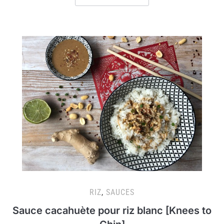
RIZ
,
SAUCES
Sauce cacahuète pour riz blanc [Knees to