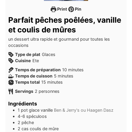
Print
Pin
Parfait pêches poêlées, vanille
et coulis de mûres
un dessert ultra rapide et gourmand pour toutes les
occasions
Type de plat
Glaces
Cuisine
Ete
minutes
Temps de préparation
10
minutes
minutes
Temps de cuisson
5
minutes
minutes
Temps total
15
minutes
Servings
2
personnes
Ingrédients
1
pot
glace vanille
Ben & Jerry's ou Haagen Dasz
4-6
spéculoos
2
pêche
2
cas
coulis de mûre