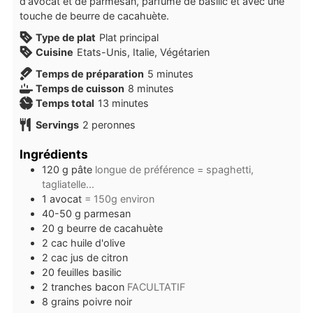
d'avocat et de parmesan, parfumé de basilic et avec une
touche de beurre de cacahuète.
Type de plat
Plat principal
Cuisine
Etats-Unis, Italie, Végétarien
minutes
Temps de préparation
5
minutes
minutes
Temps de cuisson
8
minutes
minutes
Temps total
13
minutes
Servings
2
peronnes
Ingrédients
120
g
pâte
longue de préférence = spaghetti,
tagliatelle...
1
avocat
= 150g environ
40-50
g
parmesan
20
g
beurre de cacahuète
2
cac
huile d'olive
2
cac
jus de citron
20
feuilles
basilic
2
tranches
bacon
FACULTATIF
8
grains
poivre noir