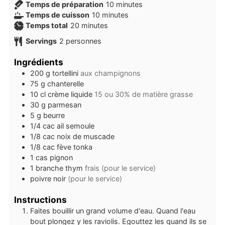
minutes
Temps de préparation
10
minutes
minutes
Temps de cuisson
10
minutes
minutes
Temps total
20
minutes
Servings
2
personnes
Ingrédients
200
g
tortellini
aux champignons
75
g
chanterelle
10
cl
crème liquide
15 ou 30% de matière grasse
30
g
parmesan
5
g
beurre
1/4
cac
ail semoule
1/8
cac
noix de muscade
1/8
cac
fève tonka
1
cas
pignon
1
branche
thym
frais (pour le service)
poivre noir
(pour le service)
Instructions
Faites bouillir un grand volume d'eau. Quand l'eau
bout plongez y les raviolis. Egouttez les quand ils se