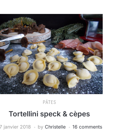
PÂTES
Tortellini speck & cèpes
7 janvier 2018
by
Christelle
16 comments