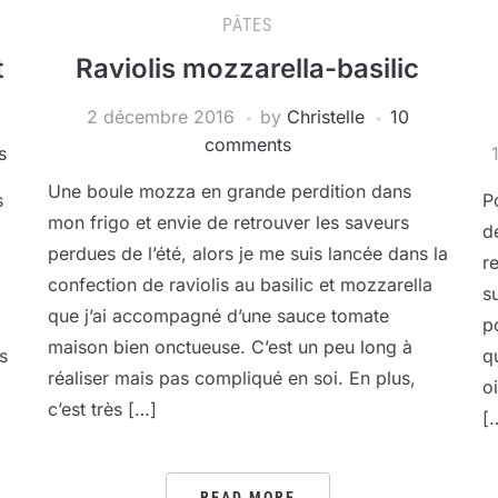
PÂTES
t
Raviolis mozzarella-basilic
2 décembre 2016
by
Christelle
10
comments
s
Une boule mozza en grande perdition dans
s
P
mon frigo et envie de retrouver les saveurs
d
perdues de l’été, alors je me suis lancée dans la
r
confection de raviolis au basilic et mozzarella
s
que j’ai accompagné d’une sauce tomate
p
maison bien onctueuse. C’est un peu long à
s
q
réaliser mais pas compliqué en soi. En plus,
o
c’est très […]
[
READ MORE