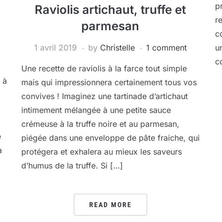
p
Raviolis artichaut, truffe et
re
parmesan
c
1 avril 2019
by
Christelle
1 comment
u
c
Une recette de raviolis à la farce tout simple
 à
mais qui impressionnera certainement tous vos
convives ! Imaginez une tartinade d’artichaut
intimement mélangée à une petite sauce
crémeuse à la truffe noire et au parmesan,
é
piégée dans une enveloppe de pâte fraiche, qui
a
protégera et exhalera au mieux les saveurs
d’humus de la truffe. Si […]
READ MORE