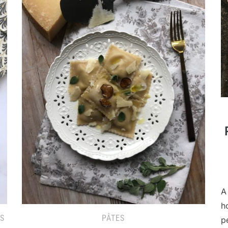
A
h
TS
PÂTES
pe