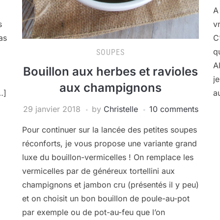
A
s
v
pas
C
q
SOUPES
A
Bouillon aux herbes et ravioles
j
aux champignons
…]
a
29 janvier 2018
by
Christelle
10 comments
Pour continuer sur la lancée des petites soupes
réconforts, je vous propose une variante grand
luxe du bouillon-vermicelles ! On remplace les
vermicelles par de généreux tortellini aux
champignons et jambon cru (présentés il y peu)
et on choisit un bon bouillon de poule-au-pot
par exemple ou de pot-au-feu que l’on