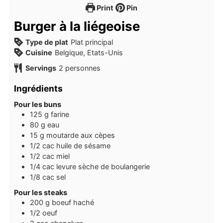
Print
Pin
Burger à la liégeoise
Type de plat
Plat principal
Cuisine
Belgique, Etats-Unis
Servings
2
personnes
Ingrédients
Pour les buns
125
g
farine
80
g
eau
15
g
moutarde aux cèpes
1/2
cac
huile de sésame
1/2
cac
miel
1/4
cac
levure sèche de boulangerie
1/8
cac
sel
Pour les steaks
200
g
boeuf haché
1/2
oeuf