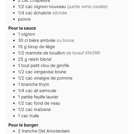
2
cac
chapelure
1/2
cac
oignon nouveau
(partie verte ciselée)
1/4
cac
échalote
séchée
poivre
Pour la sauce
1
oignon
30
cl
bière ambrée
ou brune
15
g
sirop de liège
1/2
marmite de bouillon
de boeuf KNORR
25
g
raisin blond
1
tout petit
clou de girofle
1/2
cac
vergeoise brune
1/2
cac
vinaigre de pomme
1
branche
thym
1/4
cac
ail semoule
1
petite feuille
laurier
1/2
cac
fond de veau
1/2
cac
maïzena
1
cac
huile
Pour le burger
2
tranche
Old Amsterdam