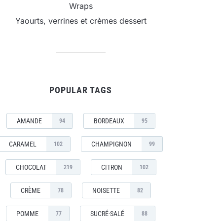
Wraps
Yaourts, verrines et crèmes dessert
POPULAR TAGS
AMANDE
BORDEAUX
94
95
CARAMEL
CHAMPIGNON
102
99
CHOCOLAT
CITRON
219
102
CRÈME
NOISETTE
78
82
POMME
SUCRÉ-SALÉ
77
88