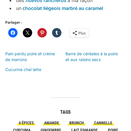
des
huevos rancheros
à ma façon
un
chocolat liégeois marbré au caramel
Partager :
Plus
Pain perdu poire et crème
Barre de céréales à la poire
de marrons
et aux raisins secs
Cucurma chaï latte
TAGS
4 ÉPICES
AMANDE
BRUNCH
CANNELLE
CURCUMA
GINGEMBRE
LAIT D'AMANDE
POIRE