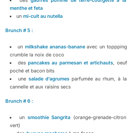
des
gaufres pomme de terre-courgette à la
menthe et feta
un
mi-cuit au nutella
Brunch # 5 :
un
milkshake ananas-banane
avec un toppping
crumble la noix de coco
des
pancakes au parmesan et artichauts
, oeuf
poché et bacon bits
une
salade d’agrumes
parfumée au rhum, à la
cannelle et aux raisins secs
Brunch # 6 :
un
smoothie Sangrita
(orange-grenade-citron
vert)