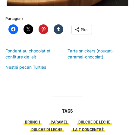
Partager :
Plus
Fondant au chocolat et
Tarte snickers (nougat-
confiture de lait
caramel-chocolat)
Nestlé pecan Turtles
TAGS
BRUNCH
CARAMEL
DULCHE DE LECHE
DULCHE DI LECHE
LAIT CONCENTRÉ