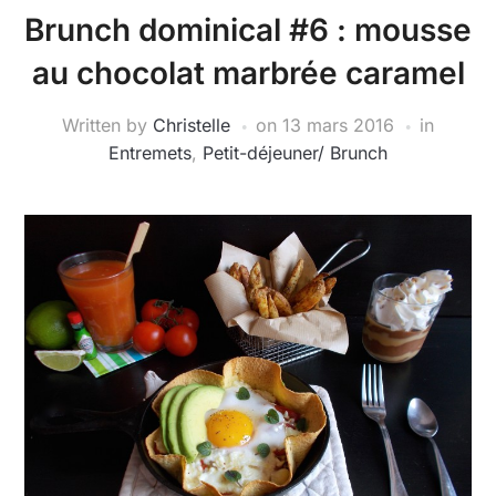
Brunch dominical #6 : mousse
au chocolat marbrée caramel
Written by
Christelle
on
13 mars 2016
in
Entremets
,
Petit-déjeuner/ Brunch