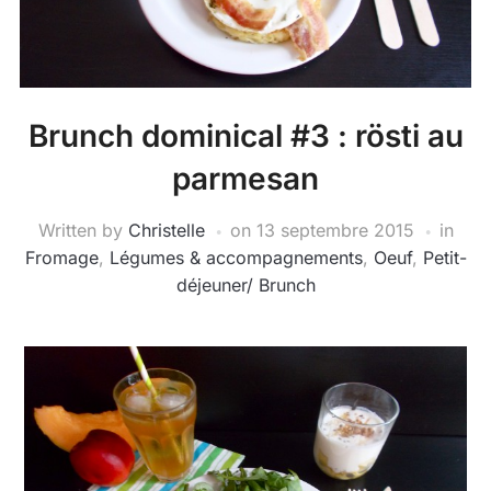
Brunch dominical #3 : rösti au
parmesan
Written by
Christelle
on
13 septembre 2015
in
Fromage
,
Légumes & accompagnements
,
Oeuf
,
Petit-
déjeuner/ Brunch