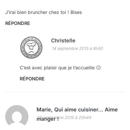
J’irai bien bruncher chez toi ! Bises
RÉPONDRE
Christelle
14 septembre 2015 à 9h50
C’est avec plaisir que je t’accueille 🙂
RÉPONDRE
Marie, Qui aime cuisiner... Aime
13 septembre 2015 à 20h44
manger !