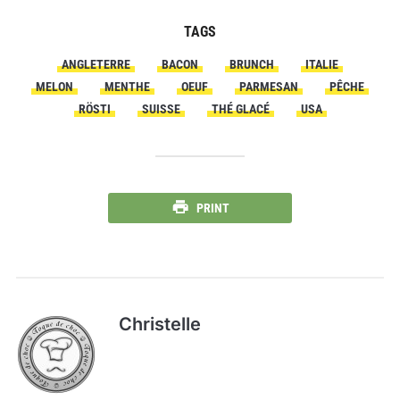
TAGS
ANGLETERRE
BACON
BRUNCH
ITALIE
MELON
MENTHE
OEUF
PARMESAN
PÊCHE
RÖSTI
SUISSE
THÉ GLACÉ
USA
PRINT
Christelle