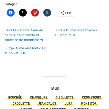
Partager :
Plus
Velouté de chou fleur au
Buns à burger volcaniques
panais, cancoillotte et
au Mont d’Or
saucisse de montbéliard
Burger fumé au Mont d’Or
et poulet BBQ
TAGS
BOUCHÉE
CHAPELURE
CIBOULETTE
CROMESQUIS
CROQUETTE
JEAN D'ALOS
JURA
MONT D'OR