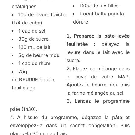
150g de myrtilles
châtaignes
1 oeuf battu pour la
10g de levure fraîche
dorure
(1/4 de cube)
1 cac de sel
Préparez la pâte levée
30g de sucre
feuilletée :
délayez la
130 mL de lait
levure dans le lait avec le
5g de beurre mou
sucre.
1 cac de rhum
Placez ce mélange dans
75g
la cuve de votre MAP.
de
BEURRE
pour le
Ajoutez le beurre mou puis
feuilletage
la farine mélangée au sel.
Lancez le programme
pâte (1h30).
A l’issue du programme, dégazez la pâte et
enveloppez-la dans un sachet congélation. Puis
placez-la 30 min au frais.