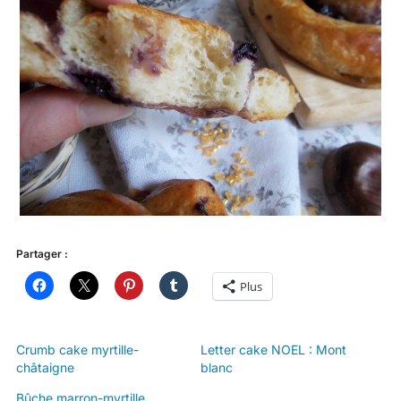
Partager :
Plus
Crumb cake myrtille-
Letter cake NOEL : Mont
châtaigne
blanc
Bûche marron-myrtille