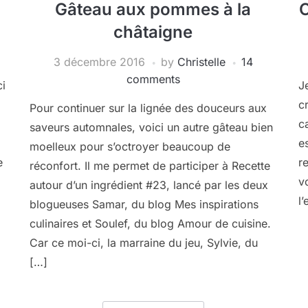
Gâteau aux pommes à la
C
châtaigne
3 décembre 2016
by
Christelle
14
comments
ci
J
c
Pour continuer sur la lignée des douceurs aux
c
saveurs automnales, voici un autre gâteau bien
e
moelleux pour s’octroyer beaucoup de
e
r
réconfort. Il me permet de participer à Recette
v
autour d’un ingrédient #23, lancé par les deux
l
blogueuses Samar, du blog Mes inspirations
culinaires et Soulef, du blog Amour de cuisine.
Car ce moi-ci, la marraine du jeu, Sylvie, du
[…]