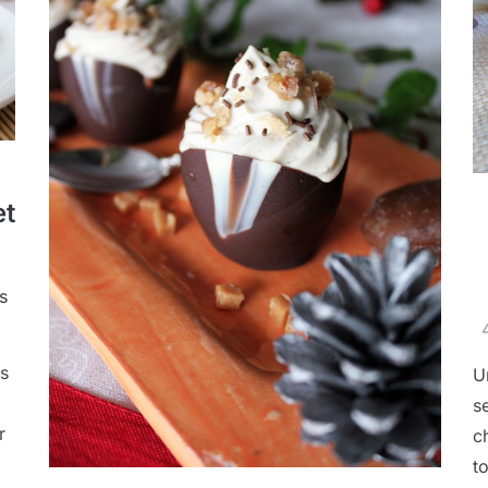
et
s
is
U
s
r
c
t