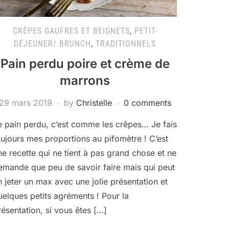
CRÊPES GAUFRES ET BEIGNETS
,
PETIT-
DÉJEUNER/ BRUNCH
,
TRADITIONNELS
Pain perdu poire et crème de
marrons
29 mars 2019
by
Christelle
0 comments
e pain perdu, c’est comme les crêpes… Je fais
oujours mes proportions au pifomètre ! C’est
ne recette qui ne tient à pas grand chose et ne
emande que peu de savoir faire mais qui peut
n jeter un max avec une jolie présentation et
uelques petits agréments ! Pour la
résentation, si vous êtes […]