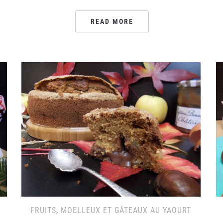
READ MORE
FRUITS
,
MOELLEUX ET GÂTEAUX AU YAOURT