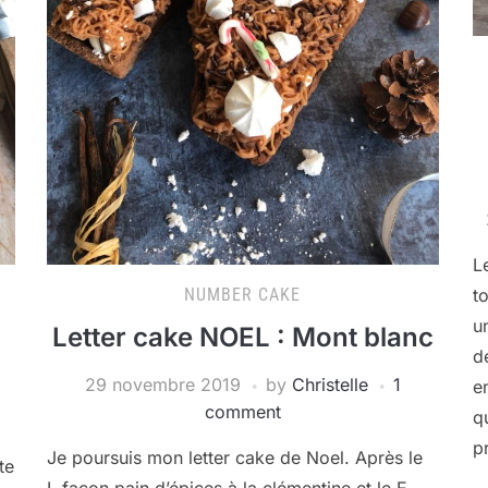
L
NUMBER CAKE
t
u
Letter cake NOEL : Mont blanc
d
29 novembre 2019
by
Christelle
1
e
comment
q
p
Je poursuis mon letter cake de Noel. Après le
te