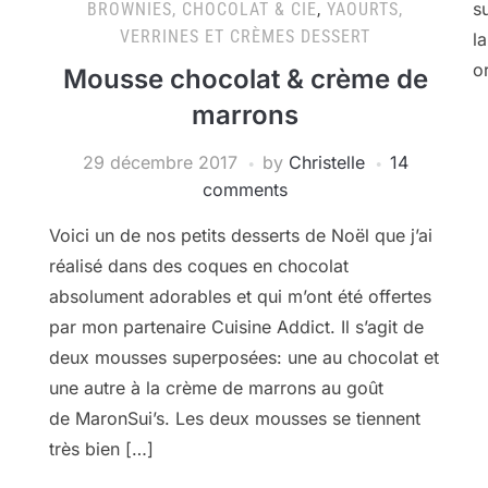
s
BROWNIES, CHOCOLAT & CIE
,
YAOURTS,
VERRINES ET CRÈMES DESSERT
l
o
Mousse chocolat & crème de
marrons
29 décembre 2017
by
Christelle
14
comments
Voici un de nos petits desserts de Noël que j’ai
réalisé dans des coques en chocolat
absolument adorables et qui m’ont été offertes
par mon partenaire Cuisine Addict. Il s’agit de
deux mousses superposées: une au chocolat et
une autre à la crème de marrons au goût
de MaronSui’s. Les deux mousses se tiennent
très bien […]