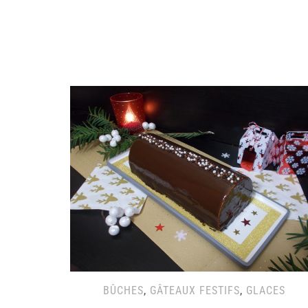
BÛCHES
,
GÂTEAUX FESTIFS
,
GLACES