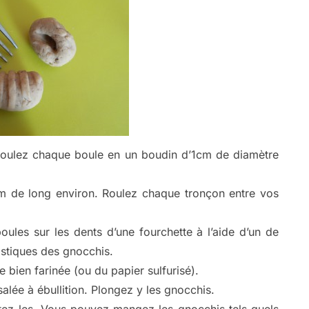
 roulez chaque boule en un boudin d’1cm de diamètre
m de long environ. Roulez chaque tronçon entre vos
ules sur les dents d’une fourchette à l’aide d’un de
istiques des gnocchis.
bien farinée (ou du papier sulfurisé).
lée à ébullition. Plongez y les gnocchis.
tez les. Vous pouvez mangez les gnocchis tels quels