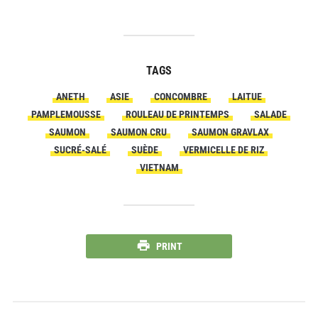
TAGS
ANETH
ASIE
CONCOMBRE
LAITUE
PAMPLEMOUSSE
ROULEAU DE PRINTEMPS
SALADE
SAUMON
SAUMON CRU
SAUMON GRAVLAX
SUCRÉ-SALÉ
SUÈDE
VERMICELLE DE RIZ
VIETNAM
PRINT