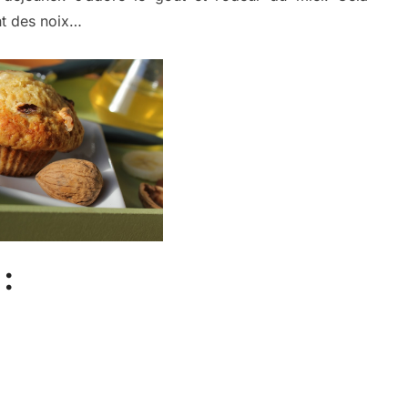
nt des noix…
: