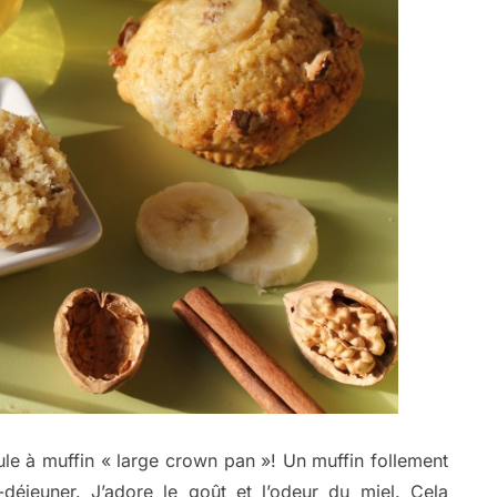
le à muffin « large crown pan »! Un muffin follement
t-déjeuner. J’adore le goût et l’odeur du miel. Cela