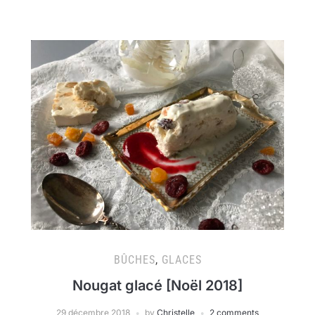
BÛCHES
,
GLACES
Nougat glacé [Noël 2018]
29 décembre 2018
by
Christelle
2 comments