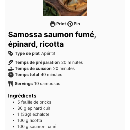
Print
Pin
Samossa saumon fumé,
épinard, ricotta
Type de plat
Apéritif
minutes
Temps de préparation
20
minutes
minutes
Temps de cuisson
20
minutes
minutes
Temps total
40
minutes
Servings
10
samossas
Ingrédients
5
feuille de bricks
80
g
épinard
cuit
1
(33g)
échalote
100
g
ricotta
100
g
saumon fumé