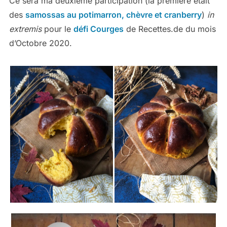
Ce sera ma deuxième participation (la première était
des
samossas au potimarron, chèvre et cranberry
)
in
extremis
pour le
défi Courges
de Recettes.de du mois
d’Octobre 2020.