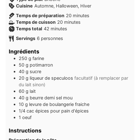
Cuisine
Automne, Halloween, Hiver
minutes
Temps de préparation
20
minutes
minutes
Temps de cuisson
20
minutes
minutes
Temps total
42
minutes
Servings
6
personnes
Ingrédients
250
g
farine
50
g
potimarron
40
g
sucre
20
g
liqueur de speculoos
facultatif (à remplacer par
du lait sinon)
60
g
lait
40
g
beurre demi sel mou
10
g
levure de boulangerie fraiche
1/4
cac
épices pour pain d'épices
1
oeuf
Instructions