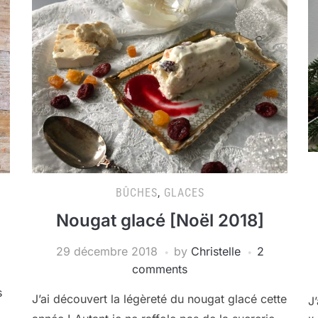
BÛCHES
,
GLACES
Nougat glacé [Noël 2018]
29 décembre 2018
by
Christelle
2
comments
s
J’ai découvert la légèreté du nougat glacé cette
J