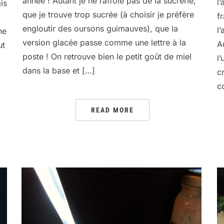
année ! Autant je ne raffole pas de la sucrerie,
l
is
que je trouve trop sucrée (à choisir je préfère
f
engloutir des oursons guimauves), que la
l
ne
version glacée passe comme une lettre à la
A
ut
poste ! On retrouve bien le petit goût de miel
l’
dans la base et […]
c
c
READ MORE