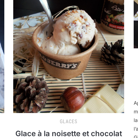
A
m
l
GLACES
l
Glace à la noisette et chocolat
G