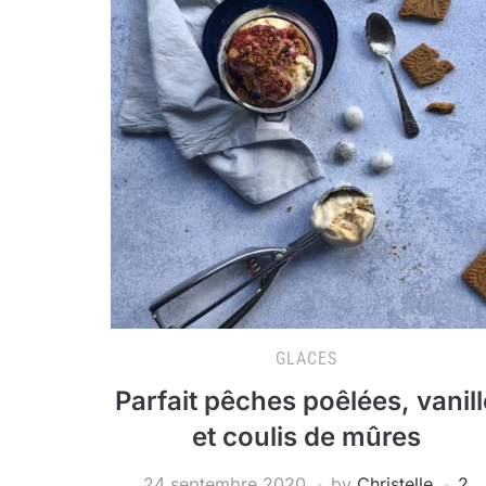
GLACES
Parfait pêches poêlées, vanill
et coulis de mûres
24 septembre 2020
by
Christelle
2