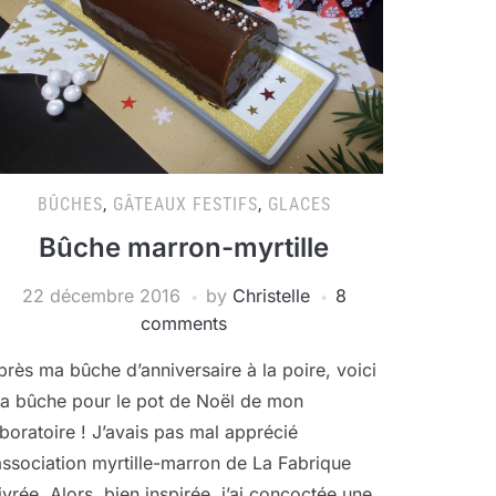
BÛCHES
,
GÂTEAUX FESTIFS
,
GLACES
Bûche marron-myrtille
22 décembre 2016
by
Christelle
8
comments
près ma bûche d’anniversaire à la poire, voici
a bûche pour le pot de Noël de mon
aboratoire ! J’avais pas mal apprécié
’association myrtille-marron de La Fabrique
ivrée. Alors, bien inspirée, j’ai concoctée une