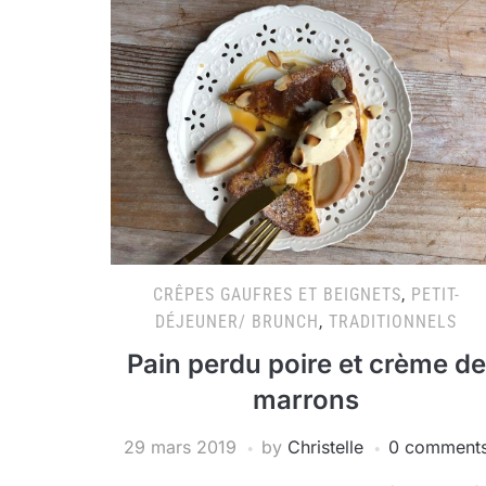
CRÊPES GAUFRES ET BEIGNETS
,
PETIT-
DÉJEUNER/ BRUNCH
,
TRADITIONNELS
Pain perdu poire et crème de
marrons
29 mars 2019
by
Christelle
0 comment