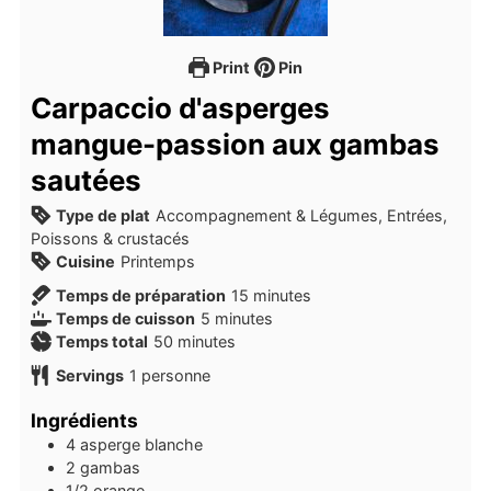
Print
Pin
Carpaccio d'asperges
mangue-passion aux gambas
sautées
Type de plat
Accompagnement & Légumes, Entrées,
Poissons & crustacés
Cuisine
Printemps
minutes
Temps de préparation
15
minutes
minutes
Temps de cuisson
5
minutes
minutes
Temps total
50
minutes
Servings
1
personne
Ingrédients
4
asperge blanche
2
gambas
1/2
orange