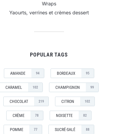
Wraps
Yaourts, verrines et crèmes dessert
POPULAR TAGS
AMANDE
BORDEAUX
94
95
CARAMEL
CHAMPIGNON
102
99
CHOCOLAT
CITRON
219
102
CRÈME
NOISETTE
78
82
POMME
SUCRÉ-SALÉ
77
88