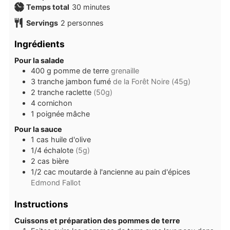
minutes
Temps total
30
minutes
Servings
2
personnes
Ingrédients
Pour la salade
400
g
pomme de terre
grenaille
3
tranche
jambon fumé
de la Forêt Noire (45g)
2
tranche
raclette
(50g)
4
cornichon
1
poignée
mâche
Pour la sauce
1
cas
huile d'olive
1/4
échalote
(5g)
2
cas
bière
1/2
cac
moutarde à l'ancienne au pain d'épices
Edmond Fallot
Instructions
Cuissons et préparation des pommes de terre