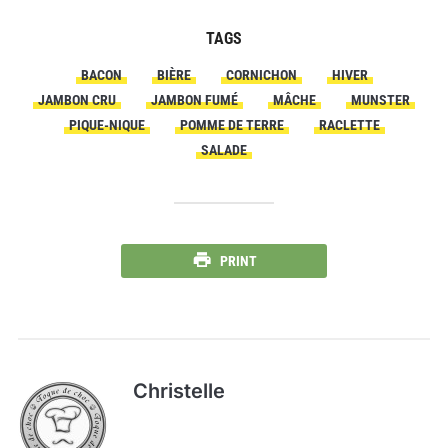
TAGS
BACON
BIÈRE
CORNICHON
HIVER
JAMBON CRU
JAMBON FUMÉ
MÂCHE
MUNSTER
PIQUE-NIQUE
POMME DE TERRE
RACLETTE
SALADE
PRINT
Christelle