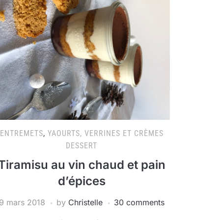
ENTREMETS
,
YAOURTS, VERRINES ET CRÈMES
DESSERT
Tiramisu au vin chaud et pain
d’épices
9 mars 2018
by
Christelle
30 comments