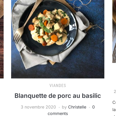
VIANDES
2
Blanquette de porc au basilic
C
3 novembre 2020
by
Christelle
0
l
comments