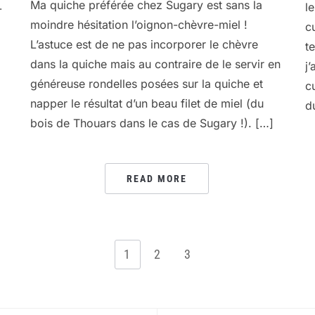
Ma quiche préférée chez Sugary est sans la
le
-
moindre hésitation l’oignon-chèvre-miel !
c
L’astuce est de ne pas incorporer le chèvre
t
dans la quiche mais au contraire de le servir en
j
généreuse rondelles posées sur la quiche et
c
napper le résultat d’un beau filet de miel (du
d
bois de Thouars dans le cas de Sugary !). […]
READ MORE
1
2
3