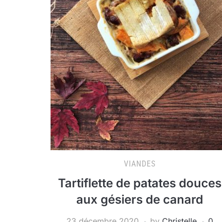
VIANDES
Tartiflette de patates douces
aux gésiers de canard
23 décembre 2020
by
Christelle
0