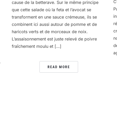
C
cause de la betterave. Sur le même principe
P
que cette salade où la feta et l’avocat se
i
transforment en une sauce crémeuse, ils se
r
combinent ici aussi autour de pomme et de
c
haricots verts et de morceaux de noix.
i
n
L’assaisonnement est juste relevé de poivre
d
fraîchement moulu et […]
a
.
READ MORE