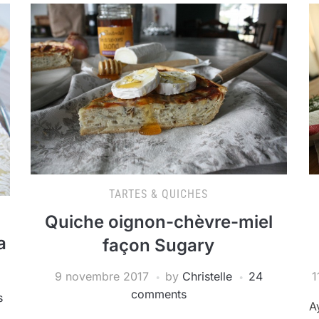
TARTES & QUICHES
Quiche oignon-chèvre-miel
a
façon Sugary
9 novembre 2017
by
Christelle
24
1
comments
s
A