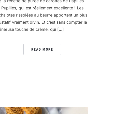
e la recette de purée de carottes de Papilles
t Pupilles, qui est réellement excellente ! Les
chalotes rissolées au beurre apportent un plus
ustatif vraiment divin. Et c’est sans compter la
énéruse touche de crème, qui […]
READ MORE