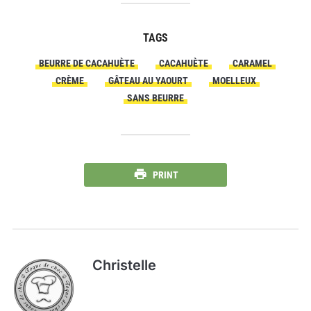
TAGS
BEURRE DE CACAHUÈTE
CACAHUÈTE
CARAMEL
CRÈME
GÂTEAU AU YAOURT
MOELLEUX
SANS BEURRE
PRINT
Christelle