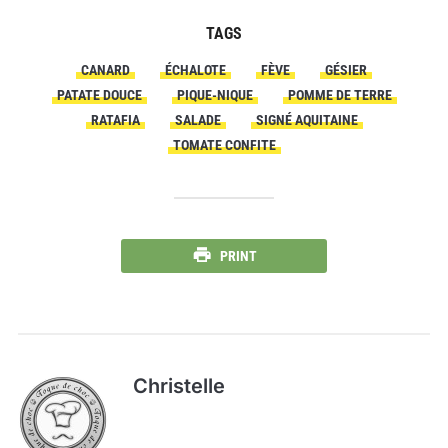
TAGS
CANARD
ÉCHALOTE
FÈVE
GÉSIER
PATATE DOUCE
PIQUE-NIQUE
POMME DE TERRE
RATAFIA
SALADE
SIGNÉ AQUITAINE
TOMATE CONFITE
PRINT
Christelle