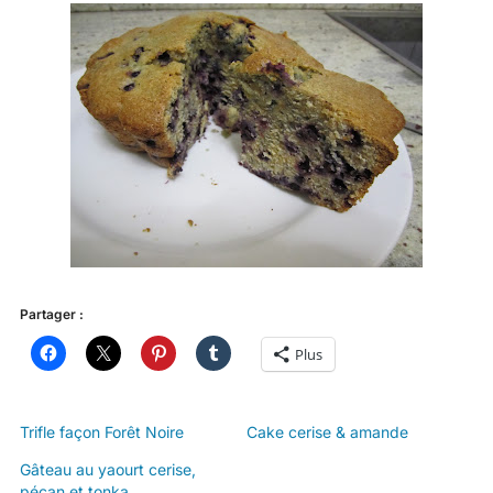
Partager :
Plus
Trifle façon Forêt Noire
Cake cerise & amande
Gâteau au yaourt cerise,
pécan et tonka