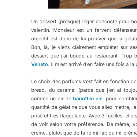
Un dessert (presque) léger concocté pour ho
valentin. Monsieur est un fervent défenseur
objectif est donc de lui prouver que la gélati
Bon, là, je viens clairement empiéter sur se
dessert que j’ai boudé au restaurant. Trop 
Veneto
. Il m’est arrivé d’en faire une fois à la
p
Le choix des parfums s’est fait en fonction d
bread, du caramel (parce que j’en ai toujo
comme un air de
banoffee pie
, pour combler 
quantité de gélatine que vous allez mettre, la 
prise et très flageolante. Avec 3 feuilles, ell
de voir selon votre préférence. De même, v
crème, plutôt que de faire mi-lait ou mi-crèm